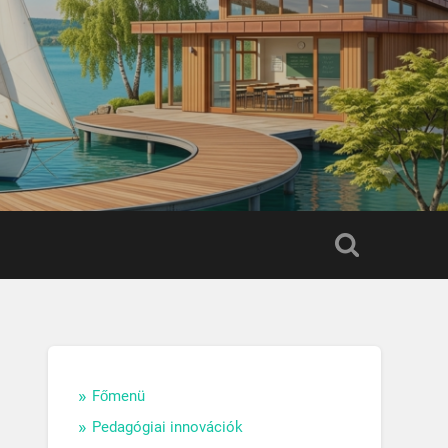
Főmenü
Pedagógiai innovációk