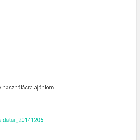
felhasználásra ajánlom.
eldatar_20141205