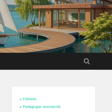
Főmenü
Pedagógiai innovációk