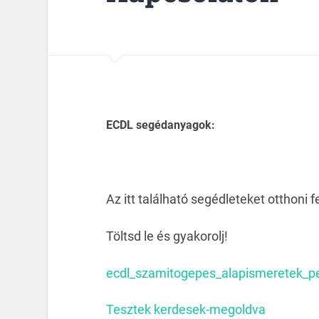
ECDL segédanyagok:
Az itt található segédleteket otthoni 
Töltsd le és gyakorolj!
ecdl_szamitogepes_alapismeretek_p
Tesztek
kerdesek-megoldva