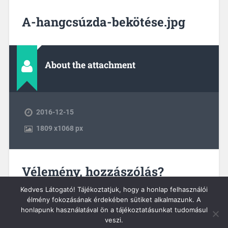
A-hangcsúzda-bekötése.jpg
About the attachment
2016-12-15
1809
x
1068 px
Vélemény, hozzászólás?
Hozzászólás küldéséhez
be kell jelentkezni
.
Kedves Látogató! Tájékoztatjuk, hogy a honlap felhasználói
élmény fokozásának érdekében sütiket alkalmazunk. A
honlapunk használatával ön a tájékoztatásunkat tudomásul
veszi.