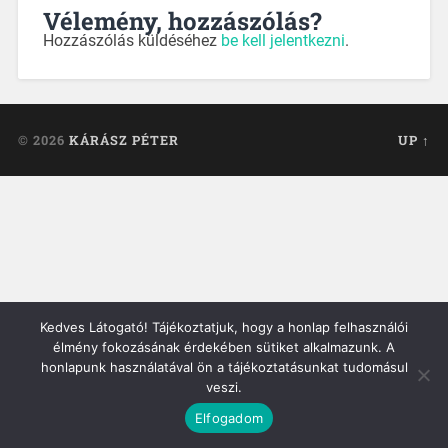
Vélemény, hozzászólás?
Hozzászólás küldéséhez
be kell jelentkezni
.
© 2026
KÁRÁSZ PÉTER
UP ↑
Kedves Látogató! Tájékoztatjuk, hogy a honlap felhasználói
élmény fokozásának érdekében sütiket alkalmazunk. A
honlapunk használatával ön a tájékoztatásunkat tudomásul
veszi.
Elfogadom