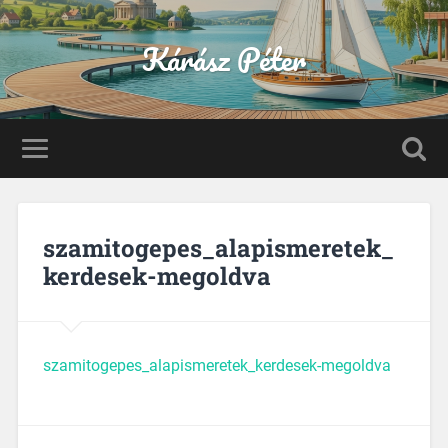
Kárász Péter
szamitogepes_alapismeretek_
kerdesek-megoldva
szamitogepes_alapismeretek_kerdesek-megoldva