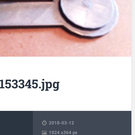
153345.jpg
2018-03-12
1024
x
364 px