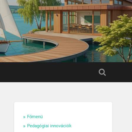
Főmenü
Pedagógiai innovációk